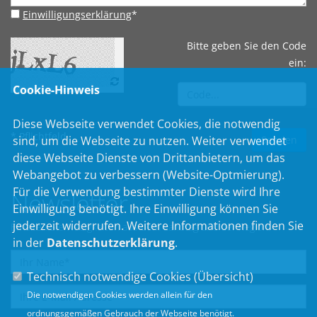
Einwilligungserklärung
*
Bitte geben Sie den Code
ein:
Cookie-Hinweis
Diese Webseite verwendet Cookies, die notwendig
* Pflichtfeld
sind, um die Webseite zu nutzen. Weiter verwendet
diese Webseite Dienste von Drittanbietern, um das
Webangebot zu verbessern (Website-Optmierung).
Für die Verwendung bestimmter Dienste wird Ihre
Newsletter
Einwilligung benötigt. Ihre Einwilligung können Sie
jederzeit widerrufen. Weitere Informationen finden Sie
Erhalten Sie Neuigkeiten aus dem Landtag und der Region.
in der
Datenschutzerklärung
.
Technisch notwendige Cookies (
Übersicht
)
Die notwendigen Cookies werden allein für den
ordnungsgemäßen Gebrauch der Webseite benötigt.