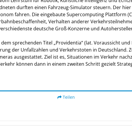
vom Lehrstuhl für Robotik, Künstliche Intelligenz und Echt
ten durften einen Fahrzeug-Simulator steuern. Der hier s
onom fahren. Die eingebaute Supercomputing Plattform (C
rbahnbeschaffenheit, Verhalten anderer Verkehrsteilnehmer) 
 verschiedenste deutsche Groß-Konzerne und Autoherstell
dem sprechenden Titel „Providentia“ (lat. Voraussicht und
gerung der Unfallzahlen und Verkehrstoten in Deutschland
ras ausgestattet. Ziel ist es, Situationen im Verkehr nach
kehr können dann in einem zweiten Schritt gezielt Strateg
Teilen