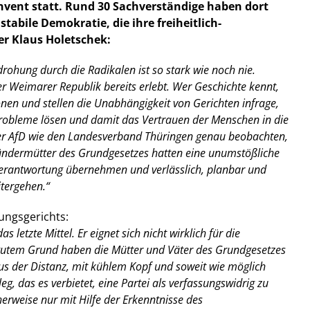
nvent statt. Rund 30 Sachverständige haben dort
abile Demokratie, die ihre freiheitlich-
er
Klaus Holetschek:
rohung durch die Radikalen ist so stark wie noch nie.
r Weimarer Republik bereits erlebt. Wer Geschichte kennt,
nen und stellen die Unabhängigkeit von Gerichten infrage,
Probleme lösen und damit das Vertrauen der Menschen in die
e der AfD wie den Landesverband Thüringen genau beobachten,
ründermütter des Grundgesetzes hatten eine unumstößliche
Verantwortung übernehmen und verlässlich, planbar und
tergehen.“
ungsgerichts:
etzte Mittel. Er eignet sich nicht wirklich für die
s gutem Grund haben die Mütter und Väter des Grundgesetzes
us der Distanz, mit kühlem Kopf und soweit wie möglich
, das es verbietet, eine Partei als verfassungswidrig zu
erweise nur mit Hilfe der Erkenntnisse des