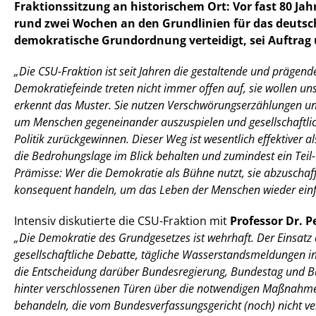
Fraktionssitzung an historischem Ort: Vor fast 80 J
rund zwei Wochen an den Grundlinien für das deutsche
demokratische Grundordnung verteidigt, sei Auftrag
Die CSU-Fraktion ist seit Jahren die gestaltende und prägende
Demokratiefeinde treten nicht immer offen auf, sie wollen u
erkennt das Muster. Sie nutzen Verschwörungserzählungen und
um Menschen gegeneinander auszuspielen und gesellschaftlich
Politik zurückgewinnen. Dieser Weg ist wesentlich effektiver
die Bedrohungslage im Blick behalten und zumindest ein Teil
Prämisse: Wer die Demokratie als Bühne nutzt, sie abzuscha
konsequent handeln, um das Leben der Menschen wieder ein
Intensiv diskutierte die CSU-Fraktion mit
Professor Dr. P
Die Demokratie des Grundgesetzes ist wehrhaft. Der Einsatz de
gesellschaftliche Debatte, tägliche Wasserstandsmeldungen i
die Entscheidung darüber Bundesregierung, Bundestag und Bun
hinter verschlossenen Türen über die notwendigen Maßnahmen en
behandeln, die vom Bundesverfassungsgericht (noch) nicht ver