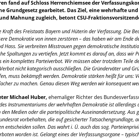
ahren fand auf Schloss Herrenchiemsee der Verfassungsko
 Grundgesetz gearbeitet. Das Ziel, eine wehrhafte und st
 und Mahnung zugleich, betont CSU-Fraktionsvorsitzend
 Kraft des Freistaats Bayern und Hüterin der Verfassung. Die Bed
nsere Demokratie von innen zerstören – das haben wir am Ende de
 Hass. Sie verbreiten Misstrauen gegen demokratische Institutio
e Spaltungen zu vertiefen. Jetzt kommt es darauf an, dass wir 
 als ein komplettes Parteiverbot. Wir müssen aber trotzdem Teil
-Verbot nicht kategorisch ausschließen. Die Gründerväter und G
ffen, muss bekämpft werden. Demokratie stärken heißt für uns: 
facher zu machen. Genau diesen Weg werden wir konsequent wei
eter Michael Huber,
ehemaliger Richter des Bundesverfass
s Instrumentariums der wehrhaften Demokratie ist allerdings das l
n den Medien oder die parteipolitische Auseinandersetzung. Au
desrat vorbehalten, die auf gesicherter Tatsachengrundlage, a
tscheiden sollen. Das wahrt i. Ü. auch das sog. Parteienprivileg
boten worden ist. Gelangt eines der Verfassungsorgane – typisch