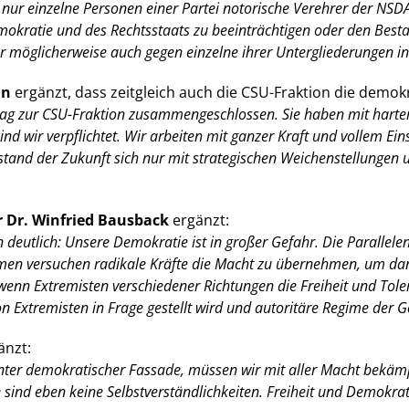
ur einzelne Personen einer Partei notorische Verehrer der NSDAP 
okratie und des Rechtsstaats zu beeinträchtigen oder den Best
 möglicherweise auch gegen einzelne ihrer Untergliederungen in
nn
ergänzt, dass zeitgleich auch die CSU-Fraktion die demok
g zur CSU-Fraktion zusammengeschlossen. Sie haben mit harter
ind wir verpflichtet. Wir arbeiten mit ganzer Kraft und vollem Ei
stand der Zukunft sich nur mit strategischen Weichenstellungen
r Dr. Winfried Bausback
ergänzt:
deutlich: Unsere Demokratie ist in großer Gefahr. Die Parallele
en versuchen radikale Kräfte die Macht zu übernehmen, um dan
enn Extremisten verschiedener Richtungen die Freiheit und Tole
Extremisten in Frage gestellt wird und autoritäre Regime der G
änzt:
er demokratischer Fassade, müssen wir mit aller Macht bekämpf
ind eben keine Selbstverständlichkeiten. Freiheit und Demokrati