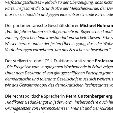
Verfassungsschutzes – jedoch zu der Überzeugung, dass nicht n
Partei insgesamt die Grundsätze der Menschenwürde, der Dem
müssen sie handeln und gegen eine entsprechende Partei oder
Der parlamentarische Geschäftsführer
Michael Hofma
Vor 80 Jahren haben sich Abgeordnete im Bayerischen Landta
zum erfolgreichen Industriestandort entwickelt. Diesem Erbe s
Wissen heraus und in der festen Überzeugung, dass der Wohl
Veränderungen vornehmen, um das Erreichte zu bewahren.“
Der stellvertretende CSU-Fraktionsvorsitzende
Professo
Die Ereignisse vom vergangenen Wochenende in Erfurt zeigen 
Unter dem Deckmantel von glattgeschliffenen Parteiprogramm
demokratische und tolerante Gesellschaft muss sich wehren, w
wie das Gewaltmonopol des demokratischen Rechtsstaates von 
Die rechtspolitische Sprecherin
Petra Guttenberger
erg
Radikales Gedankengut in jeder Form, insbesondere auch hint
Grundgesetzes von Herrenchiemsee: Freiheit und Demokratie s