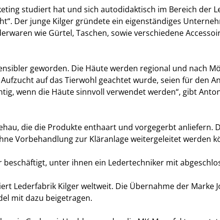
ting studiert hat und sich autodidaktisch im Bereich der Led
tscht“. Der junge Kilger gründete ein eigenständiges Unt
ederwaren wie Gürtel, Taschen, sowie verschiedene Accessoi
 sensibler geworden. Die Häute werden regional und nach Mö
ufzucht auf das Tierwohl geachtet wurde, seien für den Ank
chtig, wenn die Häute sinnvoll verwendet werden“, gibt Ant
au, die die Produkte enthaart und vorgegerbt anliefern. Dies
ohne Vorbehandlung zur Kläranlage weitergeleitet werden k
er beschäftigt, unter ihnen ein Ledertechniker mit abgesch
iert Lederfabrik Kilger weltweit. Die Übernahme der Marke 
el mit dazu beigetragen.