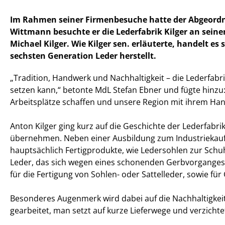
Im Rahmen seiner Firmenbesuche hatte der Abgeordne
Wittmann besuchte er die Lederfabrik Kilger an se
Michael Kilger. Wie Kilger sen. erläuterte, handelt es
sechsten Generation Leder herstellt.
Tradition, Handwerk und Nachhaltigkeit – die Lederfabr
setzen kann,“ betonte MdL Stefan Ebner und fügte hinzu
Arbeitsplätze schaffen und unsere Region mit ihrem Handw
Anton Kilger ging kurz auf die Geschichte der Lederfabrik
übernehmen. Neben einer Ausbildung zum Industriekaufma
hauptsächlich Fertigprodukte, wie Ledersohlen zur Schuh
Leder, das sich wegen eines schonenden Gerbvorganges m
für die Fertigung von Sohlen- oder Sattelleder, sowie fü
Besonderes Augenmerk wird dabei auf die Nachhaltigkeit 
gearbeitet, man setzt auf kurze Lieferwege und verzichte