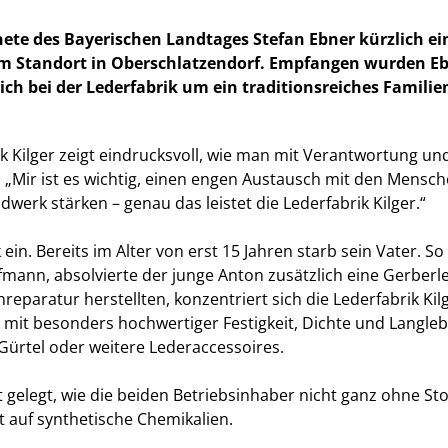
te des Bayerischen Landtages Stefan Ebner kürzlich e
inem Standort in Oberschlatzendorf. Empfangen wurden 
 sich bei der Lederfabrik um ein traditionsreiches Famil
ik Kilger zeigt eindrucksvoll, wie man mit Verantwortung u
: „Mir ist es wichtig, einen engen Austausch mit den Mensc
erk stärken – genau das leistet die Lederfabrik Kilger.“
 ein. Bereits im Alter von erst 15 Jahren starb sein Vater. 
nn, absolvierte der junge Anton zusätzlich eine Gerberle
reparatur herstellten, konzentriert sich die Lederfabrik Ki
it besonders hochwertiger Festigkeit, Dichte und Langlebi
r Gürtel oder weitere Lederaccessoires.
gelegt, wie die beiden Betriebsinhaber nicht ganz ohne Stol
t auf synthetische Chemikalien.