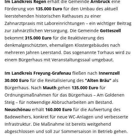
Im Landkreis Regen
erhält die Gemeinde
Arnbruck
eine
Förderung von
135.000 Euro
für den Umbau des aktuell
leerstehenden historischen Rathauses zu einer
Zahnarztpraxis mit Laboreinrichtungen – ein wichtiger Beitrag
zur zahnärztlichen Versorgung. Die Gemeinde
Gotteszell
bekommt
315.000 Euro
für die Reaktivierung des
denkmalgeschützten, ehemaligen Klostergebäudes nach
mehreren Jahren Leerstand. Das sogenannte Torhaus wird zu
einem Bürgerhaus mit Veranstaltungssaal umgebaut.
Im Landkreis Freyung-Grafenau
fließen nach
Innernzell
30.000 Euro
für die Revitalisierung des
"Alten Bräu"
als
Bürgerhaus. Nach
Mauth
gehen
135.000 Euro
für
Ordnungsmaßnahmen für das Bürgerhaus – Am Goldenen
Steig – für notwendige Abbrucharbeiten am Bestand.
Neuschönau
erhält
160.000 Euro
für die Aufwertung des
Badeweihers, konkret für neue WC‑Anlagen und verbesserte
Infrastruktur. Die Maßnahme ist bereits weitgehend
abgeschlossen und soll zur Sommersaison in Betrieb gehen.