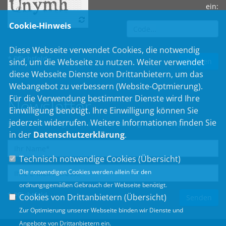
ein:
Cookie-Hinweis
Diese Webseite verwendet Cookies, die notwendig
* Pflichtfeld
sind, um die Webseite zu nutzen. Weiter verwendet
diese Webseite Dienste von Drittanbietern, um das
Webangebot zu verbessern (Website-Optmierung).
Für die Verwendung bestimmter Dienste wird Ihre
Newsletter
Einwilligung benötigt. Ihre Einwilligung können Sie
jederzeit widerrufen. Weitere Informationen finden Sie
Erhalten Sie Neuigkeiten aus dem Landtag und der Region.
in der
Datenschutzerklärung
.
Technisch notwendige Cookies (
Übersicht
)
Die notwendigen Cookies werden allein für den
ordnungsgemäßen Gebrauch der Webseite benötigt.
* Pflichtfeld
Cookies von Drittanbietern (
Übersicht
)
Zur Optimierung unserer Webseite binden wir Dienste und
Angebote von Drittanbietern ein.