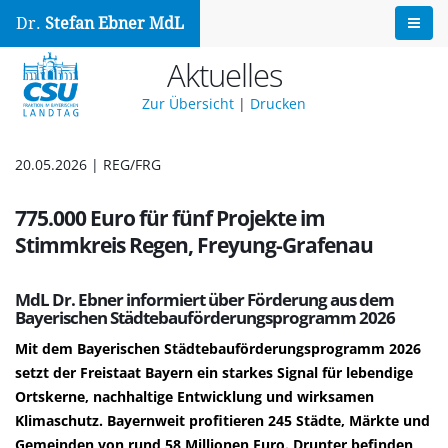
Dr.
Stefan Ebner MdL
Aktuelles
Zur Übersicht
|
Drucken
20.05.2026 | REG/FRG
775.000 Euro für fünf Projekte im
Stimmkreis Regen, Freyung-Grafenau
MdL Dr. Ebner informiert über Förderung aus dem
Bayerischen Städtebauförderungsprogramm 2026
Mit dem Bayerischen Städtebauförderungsprogramm 2026
setzt der Freistaat Bayern ein starkes Signal für lebendige
Ortskerne, nachhaltige Entwicklung und wirksamen
Klimaschutz. Bayernweit profitieren 245 Städte, Märkte und
Gemeinden von rund 58 Millionen Euro. Drunter befinden