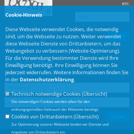
ein:
Cookie-Hinweis
Diese Webseite verwendet Cookies, die notwendig
* Pflichtfeld
sind, um die Webseite zu nutzen. Weiter verwendet
diese Webseite Dienste von Drittanbietern, um das
Webangebot zu verbessern (Website-Optmierung).
Für die Verwendung bestimmter Dienste wird Ihre
Newsletter
Einwilligung benötigt. Ihre Einwilligung können Sie
jederzeit widerrufen. Weitere Informationen finden Sie
Erhalten Sie Neuigkeiten aus dem Landtag und der Region.
in der
Datenschutzerklärung
.
Technisch notwendige Cookies (
Übersicht
)
Die notwendigen Cookies werden allein für den
ordnungsgemäßen Gebrauch der Webseite benötigt.
* Pflichtfeld
Cookies von Drittanbietern (
Übersicht
)
Zur Optimierung unserer Webseite binden wir Dienste und
Angebote von Drittanbietern ein.